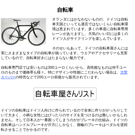
自転車
オランダにはかなわないものの、ドイツは自転
車天国といっても過言ではないくらい自転車環
境は恵まれています。多くの車道に自転車専用
レーンがありますし、天気のいい日には多くの
ドイツ人がサイクリングを楽しんでいます。
そのせいもあって、ドイツの自転車屋さんには
実にさまざまなタイプの自転車が揃っています。ウエアやアクセサリーも充実
しているので、自転車好きにはたまらない魅力です。
自転車専門店では安いものは300ユーロくらいから、高性能なものは何千ユー
ロのものまで価格帯も様々。特にデザインや性能にこだわらない場合は、
大型
スーパー
の特売などで200ユーロ前後から販売されています。
ドイツの自転車はドイツ人向けに作られているので全体に作りががっちりして
いて大きく、小柄な女性にはぴったりのサイズを見つけるのは難しいかもしれ
ません。そして日本人が一番困ってしまうのががブレーキの仕組み。ドイツの
自転車はハンドルブレーキが片方にしかなく、後輪のブレーキはペダルを逆回
転させることでかかるのです。