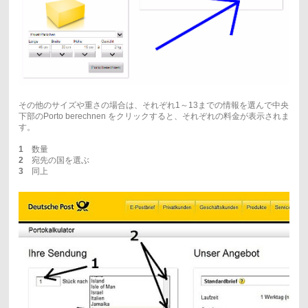
その他のサイズや重さの場合は、それぞれ1～13までの情報を選んで中央
下部のPorto berechnen をクリックすると、それぞれの料金が表示されま
す。
1
数量
2
宛先の国を選ぶ
3
同上