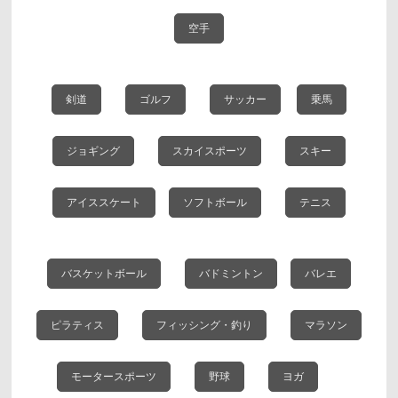
空手
剣道
ゴルフ
サッカー
乗馬
ジョギング
スカイスポーツ
スキー
アイススケート
ソフトボール
テニス
バスケットボール
バドミントン
バレエ
ピラティス
フィッシング・釣り
マラソン
モータースポーツ
野球
ヨガ